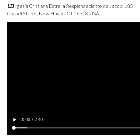
Iglesia Cristiana Estrella Resplandeciente de Jacob, 185
Chapel Street, New Haven, CT 06513, USA