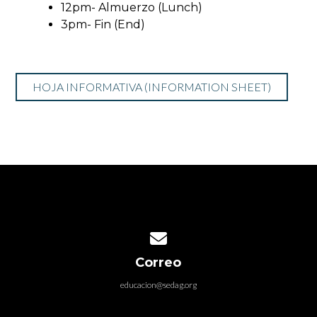
12pm- Almuerzo (Lunch)
3pm- Fin (End)
HOJA INFORMATIVA (INFORMATION SHEET)
Contact us via email
Correo
educacion@sedag.org