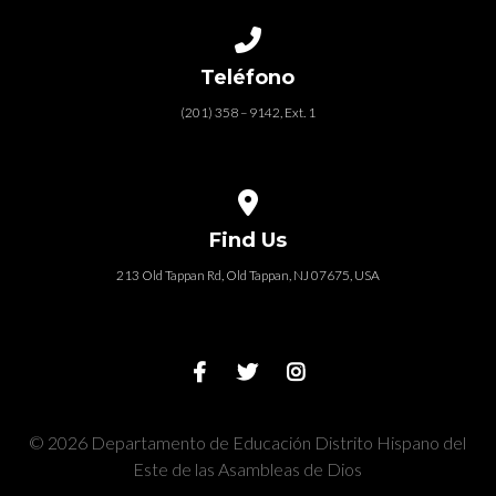
Call us at (201) 358 – 9142, Ext. 1
Teléfono
(201) 358 – 9142, Ext. 1
View map of our location
Find Us
213 Old Tappan Rd, Old Tappan, NJ 07675, USA
© 2026 Departamento de Educación Distrito Hispano del
Este de las Asambleas de Dios