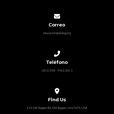
Contact us via email
Correo
educacion@sedag.org
Call us at (201) 358 – 9142, Ext. 1
Teléfono
(201) 358 – 9142, Ext. 1
View map of our location
Find Us
213 Old Tappan Rd, Old Tappan, NJ 07675, USA